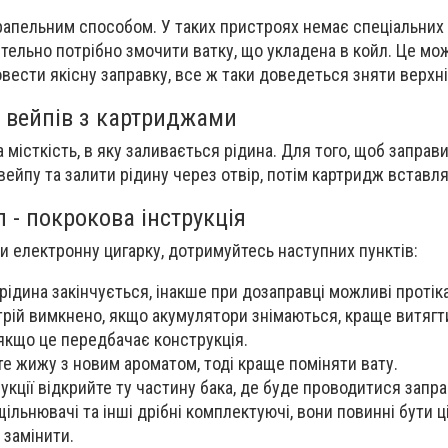
апельним способом. У таких пристроях немає спеціальних 
ельно потрібно змочити ватку, що укладена в койл. Це мо
вести якісну заправку, все ж таки доведеться зняти верхні
 вейпів з картриджами
 місткість, в яку заливається рідина. Для того, щоб заправ
вейпу та залити рідину через отвір, потім картридж вставл
 - покрокова інструкція
 електронну цигарку, дотримуйтесь наступних пунктів:
рідина закінчується, інакше при дозаправці можливі протік
трій вимкнено, якщо акумулятори знімаються, краще витягти
 якщо це передбачає конструкція.
е жижу з новим ароматом, тоді краще поміняти вату.
укції відкрийте ту частину бака, де буде проводитися запра
щільнювачі та інші дрібні комплектуючі, вони повинні бути ц
 замінити.