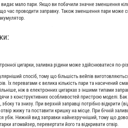
 видає мало пари. Якщо ви побачили значне зменшення кіль
, що час проводити заправку. Також зменшення пари може с
акумулятор.
ки:
тронної цигарки, заливка рідини може здійснюватися по-рі
улярніший спосіб, тому що більшість вейпів виготовляютьс
в. Їх перевагами є велика кількість пари та насичений смак
ільніше, ніж в електронних цигарках з іншими типами запра
дячи з конструктивних особливостей пристрою моделі. Ба
, збоку та знизу. При верхній заправці потрібно відкрити (в
отвір жижу та поставити кришку на місце. При бічній залив
я убік. Нижній вид заправки найнезручніший, тому що дов
гарки атомайзер, перевертати його та відкривати отвір.