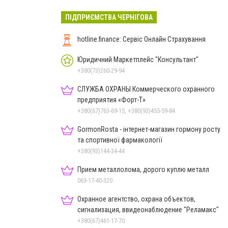
ПІДПРИЄМСТВА ЧЕРНІГОВА
hotline.finance: Сервіс Онлайн Страхування
Юридичний Маркетплейс "Консультант"
+380(73)260-29-94
СЛУЖБА ОХРАНЫ Коммерческого охранного
предприятия «Форт-Т»
+380(67)763-69-15, +380(93)455-59-84
GormonRosta - інтернет-магазин гормону росту
та спортивної фармакології
+380(93)144-34-44
Прием металлолома, дорого куплю металл
063-17-40-320
Охранное агентство, охрана объектов,
сигнализация, ввидеонаблюдение "Реламакс"
+380(67)461-17-70