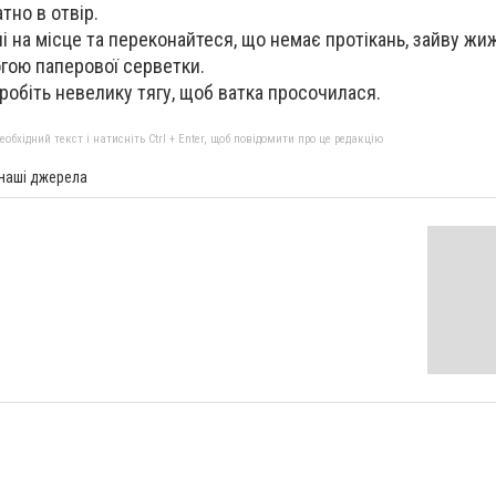
тно в отвір.
лі на місце та переконайтеся, що немає протікань, зайву жи
гою паперової серветки.
зробіть невелику тягу, щоб ватка просочилася.
бхідний текст і натисніть Ctrl + Enter, щоб повідомити про це редакцію
 наші джерела