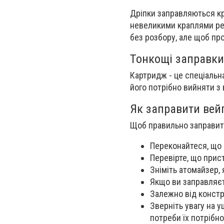
Дріпки заправляються кр
невеликими краплями рет
без розбору, але щоб про
Тонкощі заправки
Картридж - це спеціальна
його потрібно вийняти з 
Як заправити вейп
Щоб правильно заправити
Переконайтеся, що 
Перевірте, що прис
Зніміть атомайзер,
Якщо ви заправляєт
Залежно від констр
Зверніть увагу на у
потреби їх потрібно