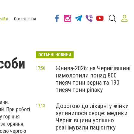
сайті
Оголошення
ОСТАННІ НОВИНИ
соби
Жнива-2026: на Чернігівщині
17:50
намолотили понад 800
тисяч тонн зерна та 190
тисяч тонн ріпаку
ини.
Дорогою до лікарні у жінки
17:13
ий. При роботі
зупинилося серце: медики
у горіння
Чернігівщини успішно
 загоряння,
реанімували пацієнтку
своєю чергою