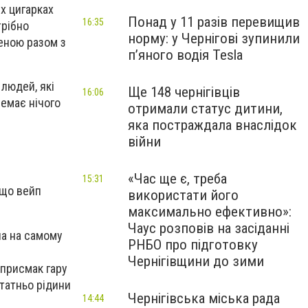
х цигарках
Понад у 11 разів перевищив
16:35
рібно
норму: у Чернігові зупинили
леною разом з
пʼяного водія Tesla
 людей, які
Ще 148 чернігівців
16:06
немає нічого
отримали статус дитини,
яка постраждала внаслідок
війни
«Час ще є, треба
15:31
 що вейп
використати його
максимально ефективно»:
Чаус розповів на засіданні
на на самому
РНБО про підготовку
Чернігівщини до зими
 присмак гару
статньо рідини
Чернігівська міська рада
14:44