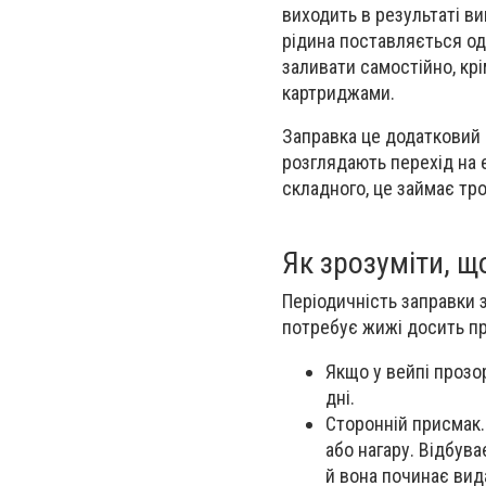
виходить в результаті в
рідина поставляється о
заливати самостійно, кр
картриджами.
Заправка це додатковий ч
розглядають перехід на 
складного, це займає тро
Як зрозуміти, щ
Періодичність заправки з
потребує жижі досить про
Якщо у вейпі прозор
дні.
Сторонній присмак.
або нагару. Відбува
й вона починає вид