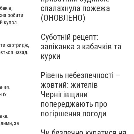
спалахнула пожежа
баків,
жна робити
(ОНОВЛЕНО)
й купол.
Суботній рецепт:
запіканка з кабачків та
ити картридж,
яється назад.
курки
Рівень небезпечності –
жовтий: жителів
ання.
Чернігівщини
 їх.
попереджають про
погіршення погоди
вка.
ілими, за
Чи безпечно купатися на