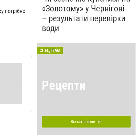
«Золотому» у Чернігові
жу потрібно
– результати перевірки
води
СПЕЦТЕМА
Рецепти
Всі матеріали тут