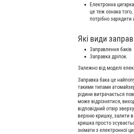
Електронна цигарка
це теж ознака того
потрібно зарядити 
Які види заправ
Заправлення баків
Заправка дріпок.
Залежно від моделі елек
Заправка бака це найпоп
такими типами атомайзері
рідини витрачається пов
може відрізнятися, вихо
відповідний отвір зверху
верхню кришку, залити в 
кришка просто зсуваєтьс
знімати з електронної ци