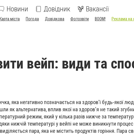
Новини
Довідник
Вакансії
Карта міста
Погода
Довідкова
Фотозвіти
BOOM!
Реклама на 
вити вейп: види та спо
ичка, яка негативно позначається на здоров'ї будь-якої люд
ли як альтернатива, вплив якої на здоров'я не такий згубн
ературний режим, який у кілька разів нижче за температур
дяки нижчій температурі у вейпі не може виникнути процес
виділяється пара, яка не містить продуктів горіння. Пара 