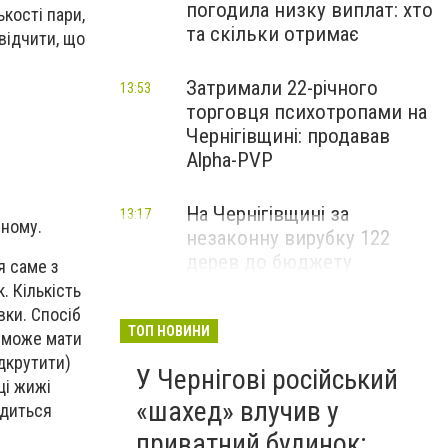
погодила низку виплат: хто
кості пари,
та скільки отримає
відчити, що
Затримали 22-річного
13:53
торговця психотропами на
Чернігівщині: продавав
Alpha-PVP
На Чернігівщині за
13:17
зному.
незаконну вирубку 122
дерев до бюджету
я саме з
сплатили понад 3 млн грн
. Кількість
вки. Спосіб
ТОП НОВИНИ
к може мати
ідкрутити)
У Чернігові російський
ці жижі
«шахед» влучив у
одиться
приватний будинок: