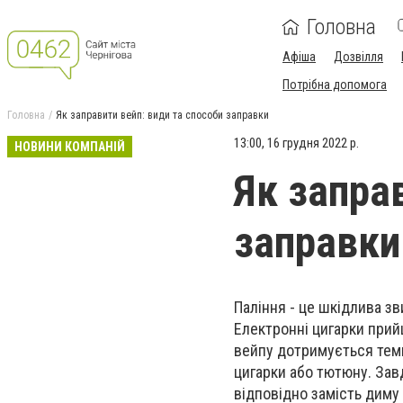
Головна
Афіша
Дозвілля
Потрібна допомога
Головна
Як заправити вейп: види та способи заправки
13:00, 16 грудня 2022 р.
НОВИНИ КОМПАНІЙ
Як запра
заправки
Паління - це шкідлива зв
Електронні цигарки прийш
вейпу дотримується темп
цигарки або тютюну. Зав
відповідно замість диму 