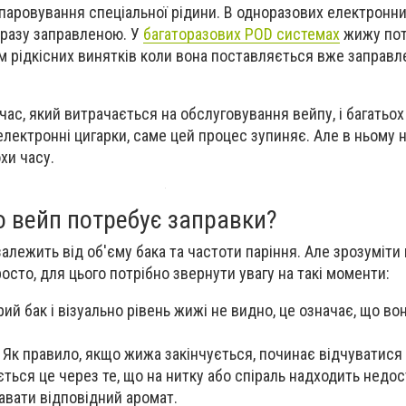
ипаровування спеціальної рідини. В одноразових електронни
дразу заправленою. У
багаторазових POD системах
жижу пот
ім рідкісних винятків коли вона поставляється вже заправ
ас, який витрачається на обслуговування вейпу, і багатьох
електронні цигарки, саме цей процес зупиняє. Але в ньому 
хи часу.
о вейп потребує заправки?
алежить від об'єму бака та частоти паріння. Але зрозуміти
сто, для цього потрібно звернути увагу на такі моменти:
ий бак і візуально рівень жижі не видно, це означає, що во
 Як правило, якщо жижа закінчується, починає відчуватися
ється це через те, що на нитку або спіраль надходить недо
авати відповідний аромат.