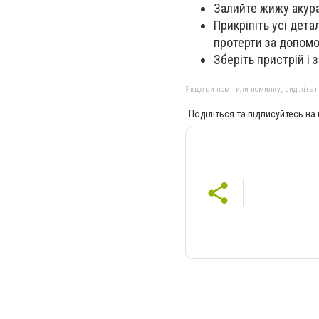
Залийте жижу акура
Прикріпіть усі дета
протерти за допомо
Зберіть пристрій і 
Якщо ви помітили помилку, виділіть нео
Поділіться та підписуйтесь на