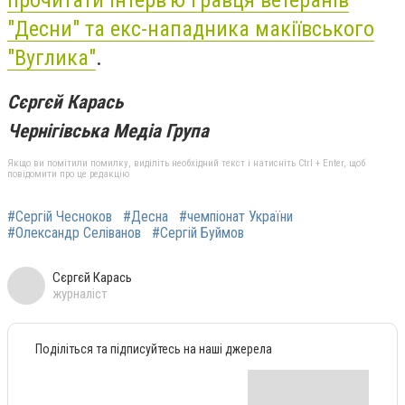
"Десни" та екс-нападника макіївського
"Вуглика"
.
Сєргєй Карась
Чернігівська Медіа Група
Якщо ви помітили помилку, виділіть необхідний текст і натисніть Ctrl + Enter, щоб
повідомити про це редакцію
#Сергій Чесноков
#Десна
#чемпіонат України
#Олександр Селіванов
#Сергій Буймов
Сєргєй Карась
журналіст
Поділіться та підписуйтесь на наші джерела