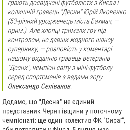
грають досвідчені футболісти з Києва і
колишній гравець "Десни" Юрій Яковенко
(53-річний уродженець міста Бахмач, —
прим.)
. Але хлопці тримали гру під
контролем, не давши жодного шансу
супернику,
— розповість у коментарі
нашому виданню гравець ветеранів
"Десни", чемпіон світу з міні-футболу
серед спортсменів з вадами зору
Олександр Селіванов
.
Додамо, що "Десна" не єдиний
представник Чернігівщини у поточному
чемпіонаті: ще один колектив ФК "Сираї",
аби потрапити у фінал, 5 липня має