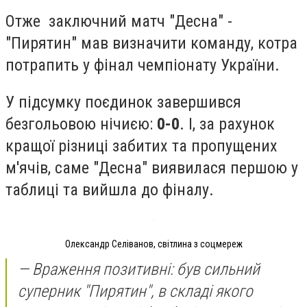
Отже заключний матч "Десна" -
"Пирятин" мав визначити команду, котра
потрапить у фінал чемпіонату України.
У підсумку поєдинок завершився
безгольовою нічиєю:
0-0
. І, за рахунок
кращої різниці забитих та пропущених
м'ячів, саме "Десна" виявилася першою у
таблиці та вийшла до фіналу.
Олександр Селіванов, світлина з соцмереж
— Враження позитивні: був сильний
суперник "Пирятин", в складі якого