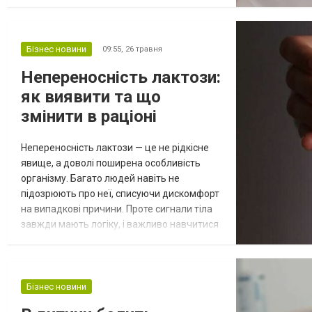
шкільні роки. Хороша новина в тому, що
сучасна офтальмологія вміє не просто
компенсувати знижену гостроту зору
окулярами, а й уповільнювати розвиток
Бізнес новини
09:55,
26 травня
самої патології. У спеціалізованому
Непереносність лактози:
відділенні «Ексімер KIDS» зібрано рішення,
як виявити та що
які гальму...
змінити в раціоні
Непереносність лактози — це не рідкісне
явище, а доволі поширена особливість
організму. Багато людей навіть не
підозрюють про неї, списуючи дискомфорт
на випадкові причини. Проте сигнали тіла
завжди мають логіку, і важливо навчитися
їх розпізнавати. Правильний підхід до
харчування допомагає не лише уникнути
неприємних відчуттів, а й зберегти якість
життя. Як зрозуміти, що організм не
Бізнес новини
засвоює лактозу Лактоза — це молочний