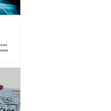
онних
диним