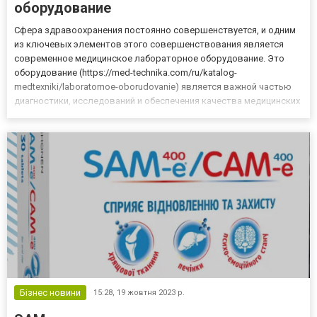
оборудование
Сфера здравоохранения постоянно совершенствуется, и одним
из ключевых элементов этого совершенствования является
современное медицинское лабораторное оборудование. Это
оборудование (https://med-technika.com/ru/katalog-
medtexniki/laboratornoe-oborudovanie) является важной частью
диагностики, исследований и обеспечения качества медицинских
услуг. Оно позволяет врачам и исследователям проводить
точные и быстрые анализы, что, в свою очередь, обеспечивает
насел...
Бізнес новини
15:28,
19 жовтня 2023 р.