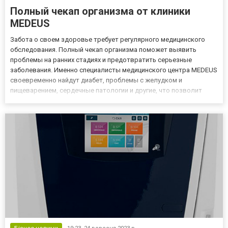
Полный чекап организма от клиники
MEDEUS
Забота о своем здоровье требует регулярного медицинского
обследования. Полный чекап организма поможет выявить
проблемы на ранних стадиях и предотвратить серьезные
заболевания. Именно специалисты медицинского центра MEDEUS
своевременно найдут диабет, проблемы с желудком и
пищеварением, сердечные патологии и другие, что позволит
приступить к лечению на ранних этапах. Это способствует
поддержанию физической и психической формы, а также
повышению качества жизн...