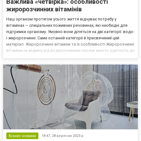
Важлива «четвірка»: особливості
жиророзчинних вітамінів
Наш організм протягом усього життя відчуває потребу у
вітамінах — спеціальних поживних речовинах, які необхідні для
підтримки організму. Умовно вони діляться на дві категорії: водо-
і жиророзчинні. Саме останній категорії й присвячений цей
матеріал. Жиророзчинні вітаміни та їх особливості Жиророзчинні
вітаміни на відміну від водорозчинних сполук мають здатність до
накопичення в організмі, бо вони зберігаються в печінці та
жирових тканях. Їх перевагою є те,...
Бізнес новини
18:47,
28 вересня 2023 р.