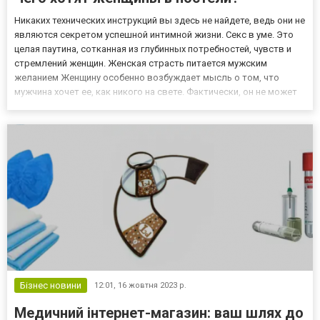
Никаких технических инструкций вы здесь не найдете, ведь они не
являются секретом успешной интимной жизни. Секс в уме. Это
целая паутина, сотканная из глубинных потребностей, чувств и
стремлений женщин. Женская страсть питается мужским
желанием Женщину особенно возбуждает мысль о том, что
мужчина хочет ее, как никого на свете. Фактически, он не может
сопротивляться желанию, которое испытывает к ней. Но как
доставить максимальное удовольствие, если мужчина...
Бізнес новини
12:01,
16 жовтня 2023 р.
Медичний інтернет-магазин: ваш шлях до