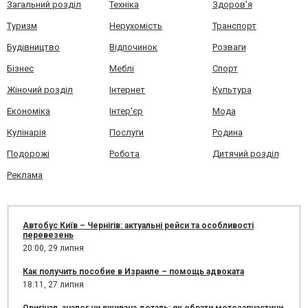
Загальний розділ
Техніка
Здоров'я
Туризм
Нерухомість
Транспорт
Будівництво
Відпочинок
Розваги
Бізнес
Меблі
Спорт
Жіночий розділ
Інтернет
Культура
Економіка
Інтер'єр
Мода
Кулінарія
Послуги
Родина
Подорожі
Робота
Дитячий розділ
Реклама
Автобус Київ – Чернігів: актуальні рейси та особливості
перевезень
20:00,
29 липня
Как получить пособие в Израиле – помощь адвоката
18:11,
27 липня