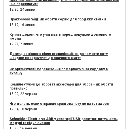
Оригінал, аналог чи вживана деталь: як обрати мотозапчастини
і не переплатити
12:30,
24 липня
Практичний гайд: як обрати сервіс для продажу квитків
13:19,
16 липня
Купить домен: что учитывать перед покупкой доменного
имени
12:27,
7 липня
Догляд за кішкою після стерилізації: як допомогти коту
швидше повернутися до звичного життя
Як організувати перевезення померлого з-за кордону в
Україну
Комплектуючі до зброї та аксесуари для зброї – як обрати
правильно
15:09,
22 червня
Что делать, если отправил криптовалюту не на тот адрес
12:04,
18 червня
Schneider Electric vs ABB у категорії USB-розеток: потужність,
модулі та підключення
10:35,
16 червня