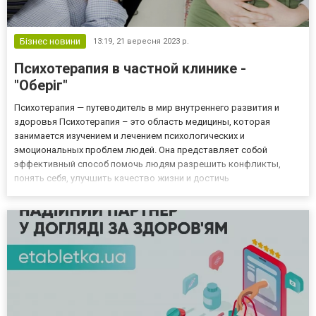
Бізнес новини
13:19,
21 вересня 2023 р.
Психотерапия в частной клинике -
"Оберіг"
Психотерапия — путеводитель в мир внутреннего развития и
здоровья Психотерапия – это область медицины, которая
занимается изучением и лечением психологических и
эмоциональных проблем людей. Она представляет собой
эффективный способ помочь людям разрешить конфликты,
понять себя, улучшить качество жизни и достичь
психологического равновесия. В этой статье мы рассмотрим,
чем занимается психотерапевт в Киеве, какие проблемы она
решает, как проходит диагностика...