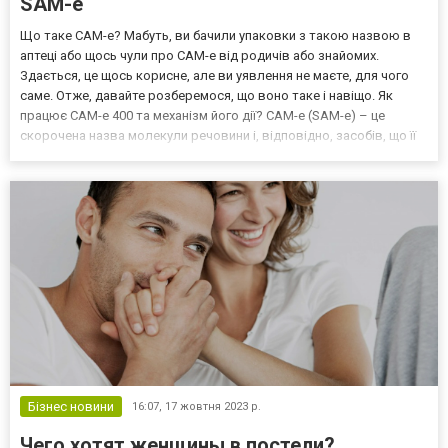
SAM-e
Що таке САМ-е? Мабуть, ви бачили упаковки з такою назвою в
аптеці або щось чули про САМ-е від родичів або знайомих.
Здається, це щось корисне, але ви уявлення не маєте, для чого
саме. Отже, давайте розберемося, що воно таке і навіщо. Як
працює САМ-е 400 та механізм його дії? САМ-е (SAM-e) – це
скорочена назва молекули речовини і, відповідно, засобів, що її
містять. Походить вона від повного найменування: S-
аденозилметіонін (S-adenosylmethionine). Ця сполук...
Бізнес новини
16:07,
17 жовтня 2023 р.
Чего хотят женщины в постели?