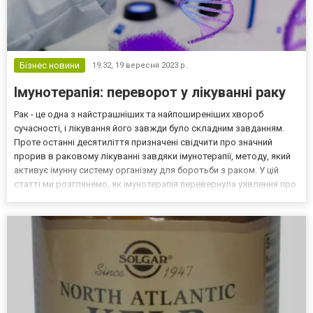
Бізнес новини
19:32,
19 вересня 2023 р.
Імунотерапія: переворот у лікуванні раку
Рак - це одна з найстрашніших та найпоширеніших хвороб
сучасності, і лікування його завжди було складним завданням.
Проте останні десятиліття призначені свідчити про значний
прорив в раковому лікуванні завдяки імунотерапії, методу, який
активує імунну систему організму для боротьби з раком. У цій
статті ми розглянемо, як імунотерапія перевернула уявлення про
лікування раку та які досягнення вже були досягнуті. Більше
цікавого про здоров'я та медицину читай...