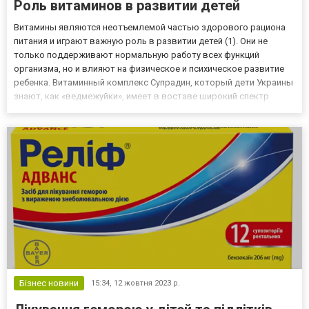
Роль витаминов в развитии детей
Витамины являются неотъемлемой частью здорового рациона
питания и играют важную роль в развитии детей (1). Они не
только поддерживают нормальную работу всех функций
организма, но и влияют на физическое и психическое развитие
ребенка. Витаминный комплекс Супрадин, который дети Украины
знают, как «ведмежуйки», имеет в воставе широкий спектр
полезных веществ, необходимых для правильного роста и
формирования органов и систем детей. Польза витаминов для
детско...
Бізнес новини
15:34,
12 жовтня 2023 р.