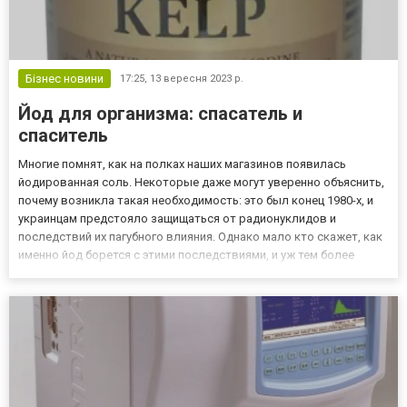
Бізнес новини
17:25,
13 вересня 2023 р.
Йод для организма: спасатель и
спаситель
Многие помнят, как на полках наших магазинов появилась
йодированная соль. Некоторые даже могут уверенно объяснить,
почему возникла такая необходимость: это был конец 1980-х, и
украинцам предстояло защищаться от радионуклидов и
последствий их пагубного влияния. Однако мало кто скажет, как
именно йод борется с этими последствиями, и уж тем более
сложно будет найти того, кто назовет другие не менее важные
функции, которые выполняет этот микроэлемент в организ...