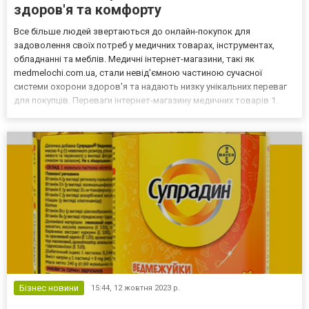
здоров'я та комфорту
Все більше людей звертаються до онлайн-покупок для
задоволення своїх потреб у медичних товарах, інструментах,
обладнанні та меблів. Медичні інтернет-магазини, такі як
medmelochi.com.ua, стали невід'ємною частиною сучасної
системи охорони здоров'я та надають низку унікальних переваг
для покупців. Переваги інтернет-магазину медичних товарів 1.
Широкий асортимент продукціїОднією з ключових переваг
медичних інтернет-магазинів є багатий вибір товарів. Тут ви з...
Бізнес новини
15:44,
12 жовтня 2023 р.