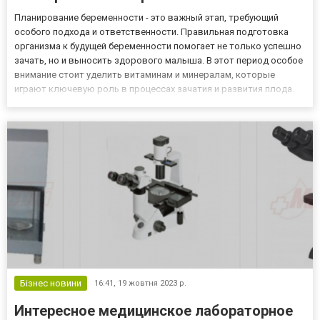
Планирование беременности - это важный этап, требующий
особого подхода и ответственности. Правильная подготовка
организма к будущей беременности помогает не только успешно
зачать, но и выносить здорового малыша. В этот период особое
внимание стоит уделить витаминам и минералам, которые
играют ключевую роль в процессах зачатия и развития плода.
Важность подготовки организма к беременности Для получения
детальной информации можно перейти на https://detrimax...
Бізнес новини
16:41,
19 жовтня 2023 р.
Интересное медицинское лабораторное