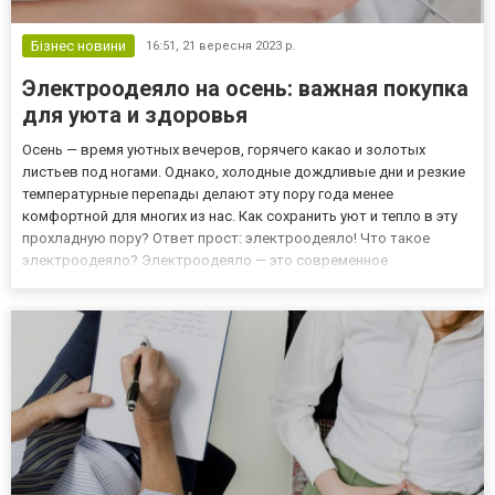
Бізнес новини
16:51,
21 вересня 2023 р.
Электроодеяло на осень: важная покупка
для уюта и здоровья
Осень — время уютных вечеров, горячего какао и золотых
листьев под ногами. Однако, холодные дождливые дни и резкие
температурные перепады делают эту пору года менее
комфортной для многих из нас. Как сохранить уют и тепло в эту
прохладную пору? Ответ прост: электроодеяло! Что такое
электроодеяло? Электроодеяло — это современное
техническое устройство, предназначенное для обогрева кровати
или дивана. Оно представляет собой обычное одеяло, в которое
встроены...