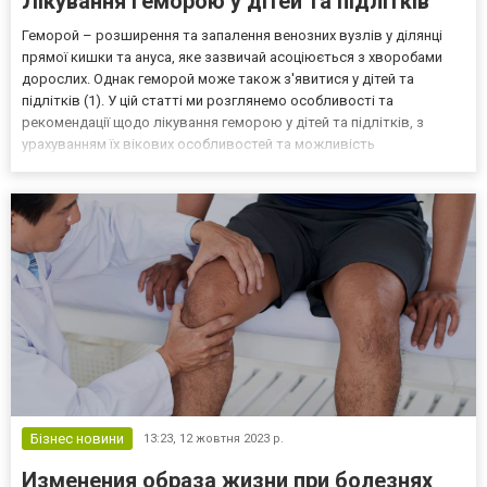
Лікування геморою у дітей та підлітків
Геморой – розширення та запалення венозних вузлів у ділянці
прямої кишки та ануса, яке зазвичай асоціюється з хворобами
дорослих. Однак геморой може також з'явитися у дітей та
підлітків (1). У цій статті ми розглянемо особливості та
рекомендації щодо лікування геморою у дітей та підлітків, з
урахуванням їх вікових особливостей та можливість
використання препарату Реліф Адванс свічки в пацієнтів цієї
вікової категорії. Як діяти, якщо в дитини чи підлітка ге...
Бізнес новини
13:23,
12 жовтня 2023 р.
Изменения образа жизни при болезнях