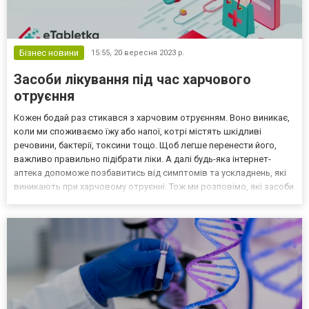
Бізнес новини
15:55,
20 вересня 2023 р.
Засоби лікування під час харчового
отруєння
Кожен бодай раз стикався з харчовим отруєнням. Воно виникає,
коли ми споживаємо їжу або напої, котрі містять шкідливі
речовини, бактерії, токсини тощо. Щоб легше перенести його,
важливо правильно підібрати ліки. А далі будь-яка інтернет-
аптека допоможе позбавитись від симптомів та ускладнень, які
виникають при харчовому отруєнні. Тож ми розповімо, які засоби
підходять якнайкраще. Симптоми харчового отруєння Для
початку слід розібратись в тому, які симптоми...