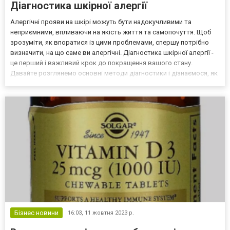
Діагностика шкірної алергії
Алергічні прояви на шкірі можуть бути надокучливими та
неприємними, впливаючи на якість життя та самопочуття. Щоб
зрозуміти, як впоратися із цими проблемами, спершу потрібно
визначити, на що саме ви алергічні. Діагностика шкірної алергії -
це перший і важливий крок до покращення вашого стану.
Давайте розглянемо основні методи діагностики і дізнаємося, як
вони працюють. 1. Медична історія та огляд Лікар проведе
спеціальне опитування, спитує вас про ваші сим...
Бізнес новини
16:03,
11 жовтня 2023 р.