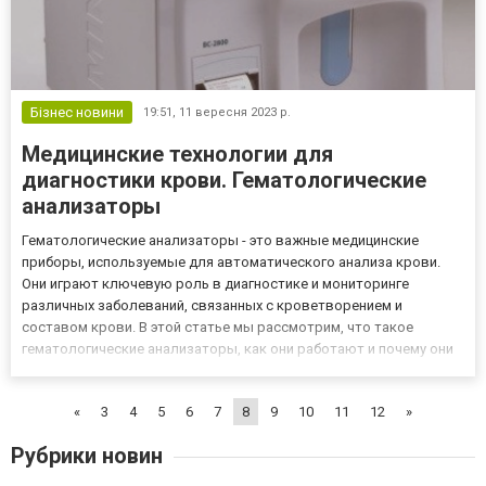
Бізнес новини
19:51,
11 вересня 2023 р.
Медицинские технологии для
диагностики крови. Гематологические
анализаторы
Гематологические анализаторы - это важные медицинские
приборы, используемые для автоматического анализа крови.
Они играют ключевую роль в диагностике и мониторинге
различных заболеваний, связанных с кроветворением и
составом крови. В этой статье мы рассмотрим, что такое
гематологические анализаторы, как они работают и почему они
являются важным инструментом в медицинской практике.
Гематологический анализатор купить по выгодной цене можно
«
3
4
5
6
7
8
9
10
11
12
»
на сайте интернет-...
Рубрики новин