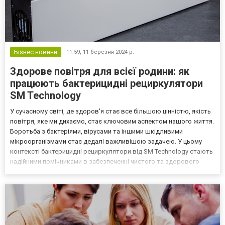
Бізнес новини
11:59,
11 березня 2024 р.
Здорове повітря для всієї родини: як
працюють бактерицидні рециркулятори
SM Technology
У сучасному світі, де здоров'я стає все більшою цінністю, якість
повітря, яке ми дихаємо, стає ключовим аспектом нашого життя.
Боротьба з бактеріями, вірусами та іншими шкідливими
мікроорганізмами стає дедалі важливішою задачею. У цьому
контексті бактерицидні рециркулятори від SM Technology стають
надійними помічниками в забезпеченні чистого та здорового
повітря в наших домівках. Купити бактерицидний рециркулятор
ви можете на сайті інтернет-магазину sm-tec...