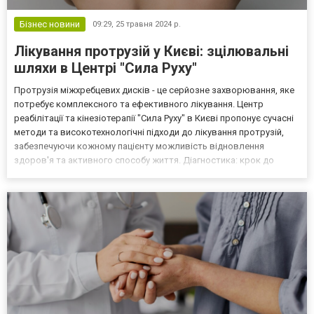
Бізнес новини
09:29,
25 травня 2024 р.
Лікування протрузій у Києві: зцілювальні
шляхи в Центрі "Сила Руху"
Протрузія міжхребцевих дисків - це серйозне захворювання, яке
потребує комплексного та ефективного лікування. Центр
реабілітації та кінезіотерапії "Сила Руху" в Києві пропонує сучасні
методи та високотехнологічні підходи до лікування протрузій,
забезпечуючи кожному пацієнту можливість відновлення
здоров'я та активного способу життя. Діагностика: крок до
точного лікування Коректна діагностика є ключовим етапом в
успішному лікуванні протрузій (https://kinezi...