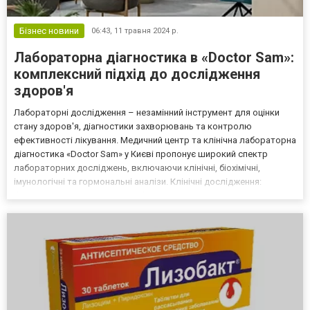
Бізнес новини
06:43,
11 травня 2024 р.
Лабораторна діагностика в «Doctor Sam»:
комплексний підхід до дослідження
здоров'я
Лабораторні дослідження – незамінний інструмент для оцінки
стану здоров'я, діагностики захворювань та контролю
ефективності лікування. Медичний центр та клінічна лабораторна
діагностика «Doctor Sam» у Києві пропонує широкий спектр
лабораторних досліджень, включаючи клінічні, біохімічні,
імунологічні та гормональні аналізи. Клінічні дослідження:
базовий рівень оцінки здоров'я Клінічні дослідження – це основні
лабораторні аналізи, що дозволяють оцінити загал...