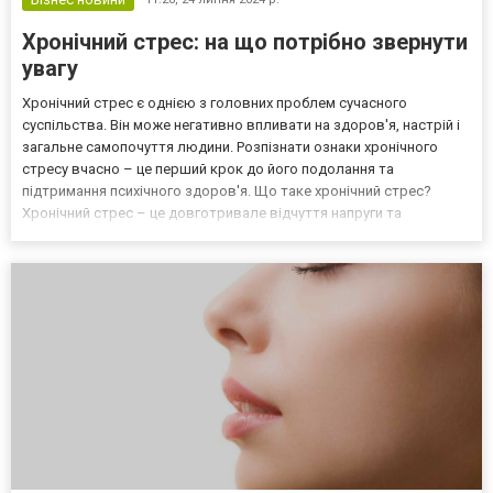
Хронічний стрес: на що потрібно звернути
увагу
Хронічний стрес є однією з головних проблем сучасного
суспільства. Він може негативно впливати на здоров'я, настрій і
загальне самопочуття людини. Розпізнати ознаки хронічного
стресу вчасно – це перший крок до його подолання та
підтримання психічного здоров'я. Що таке хронічний стрес?
Хронічний стрес – це довготривале відчуття напруги та
занепокоєння. Він може бути спричинений різними факторами,
такими як робота, фінансові проблеми, сімейні конфлікти або п...