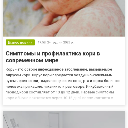
Бізнес новини
17:58,
24 грудня 2023 р.
Симптомы и профилактика кори в
современном мире
Корь - это острое инфекционное заболевание, вызываемое
вирусом кори. Вирус кори передается воздушно-капельным
путем через капли, выделяющиеся из носа, рта и горла больного
человека при кашле, чихании или разговоре. Инкубационный
период кори составляет от 10 до 12 дней. Первые симптомы
кори обычно появляются через 10-12 дней после контакта с
больным человеком. Симптомы кори включают: - Высокая
температура (38-40 градусов Цельсия) - Насморк - Кашель -
Красно...