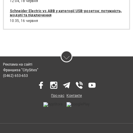
12:04,
18 червня
Schneider Electric vs ABB у категорії USB-розеток: потужність,
модулі та підключення
10:35,
16 червня
Реклама на сайті
Франшиза "CitySites"
(0462) 653-653
Про нас
Контакти