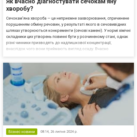
Як вчасно діагностувати сечокам'яну
хворобу?
Сечокам’яна хвороба — це неприємне захворювання, спричинене
порушенням обміну речовин, у результаті якого в сечовивідних
шляхах утворюються конкременти (сечові камені). У нормі хімічні
складники цих утворень повинні бути у розчиненому стані, однак
різні чинники призводять до надлишкової концентрації,
внаслідок чого вони приймають вигляд осаду. Вчасно
попередити появу даного захворювання допоможе регулярне
дослідження нирок та сечового міхура за допомогою у...
Бізнес новини
08:14,
26 липня 2024 р.