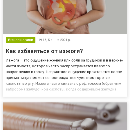
Бізнес новини
19:13,
5 січня 2024 р.
Как избавиться от изжоги?
Изжога – это ощущение жжения или боли за грудиной и в верхней
части живота, которое часто распространяется вверх по
направлению к горлу. Неприятное ощущение проявляется после
приема пищи и может сопровождаться чувством горечи и
кислоты во рту. Изжога часто связана с рефлюксом (обратным
забросом) желудочной кислоты, когда содержимое желудка
поднимается обратно в пищевод. Причины изжоги У здоровых
людей изжога может быть вызвана нерациональным питанием,
едо...