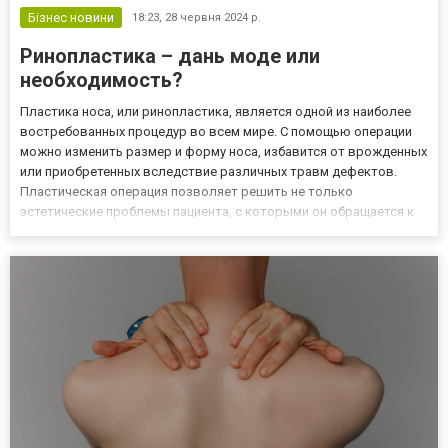
Бізнес новини
18:23,
28 червня 2024 р.
Ринопластика – дань моде или
необходимость?
Пластика носа, или ринопластика, является одной из наиболее
востребованных процедур во всем мире. С помощью операции
можно изменить размер и форму носа, избавится от врожденных
или приобретенных вследствие различных травм дефектов.
Пластическая операция позволяет решить не только
эстетические проблемы пациента, с которыми он обращается к
пластическому хирургу, но также повысить самооценку,
приобрести уверенность в себе и улучшить качество жизни. Что
такое...