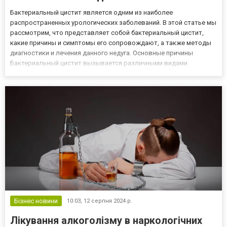
Бактериальный цистит является одним из наиболее
распространенных урологических заболеваний. В этой статье мы
рассмотрим, что представляет собой бактериальный цистит,
какие причины и симптомы его сопровождают, а также методы
диагностики и лечения данного недуга. Основные причины
Бактериальный цистит вызывается различными видами
бактерий, которые проникают в мочевой пузырь через
мочеиспускательный канал. Основные причины, которые могут
способствовать развити...
Бізнес новини
10:03,
12 серпня 2024 р.
Лікування алкоголізму в наркологічних