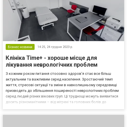
Бізнес новини
14:25,
24 грудня 2023 р.
Клініка Time+ - хороше місце для
лікування неврологічних проблем
З кожним роком питання стосовно здоров'я стає все більш
актуальним та важливим серед населення. Зростаючий темп
життя, стресові ситуації та зміни в навколишньому середовищі
призводять до збільшення поширеності неврологічних проблем
серед людей різних вікових груп. Ці труднощі можуть виявитися
досить різноманітними – від мігрені та головних болів до
хронічних патологій. Саме клініка Time+ допомагає виявити
наявність порушень на первинному етапі та боротися...