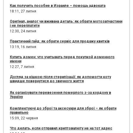
Как получить пособие в Израиле – помощь адвоката
18:11,
27 липня
Оригінал, аналог чи вживана деталь: як обрати мотозапчастини
і не переплатити
12:30,
24 липня
Практичний гайд: як обрати сервіс для продажу квитків
13:19,
16 липня
Купить домен: что учитывать перед покупкой доменного
имени
12:27,
7 липня
Догляд за кішкою після стерилізації: як допомогти коту
швидше повернутися до звичного життя
Як організувати перевезення померлого з-за кордону в
Україну
Комплектуючі до зброї та аксесуари для зброї – як обрати
правильно
15:09,
22 червня
Что делать, если отправил криптовалюту не на тот адрес