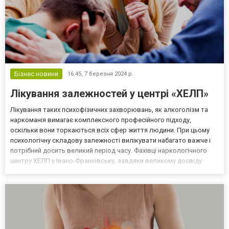
Бізнес новини
16:45,
7 березня 2024 р.
Лікування залежностей у центрі «ХЕЛП»
Лікування таких психофізичних захворювань, як алкоголізм та
наркоманія вимагає комплексного професійного підходу,
оскільки вони торкаються всіх сфер життя людини. При цьому
психологічну складову залежності вилікувати набагато важче і
потрібний досить великий період часу. Фахівці наркологічного
центру ХЕЛП у Івано-Франківську, завдяки великому досвіду
лікування залежностей, допомагають назавжди позбавитися від
них та повернутися до звичайного життя для реал...