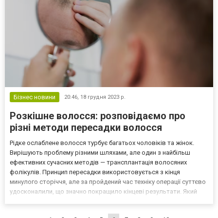
Бізнес новини
20:46,
18 грудня 2023 р.
Розкішне волосся: розповідаємо про
різні методи пересадки волосся
Рідке ослаблене волосся турбує багатьох чоловіків та жінок.
Вирішують проблему різними шляхами, але один з найбільш
ефективних сучасних методів — трансплантація волосяних
фолікулів. Принцип пересадки використовується з кінця
минулого сторіччя, але за пройдений час техніку операції суттєво
удосконалили, що значно покращило кінцеві результати. Який
метод обрати: пересадка волосся методом FUE чи HFE?
Детальніше у цій статті. Головні методи пересадки волосся:...