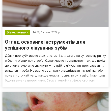
Бізнес новини
14:39,
5 січня 2024 р.
Огляд основних інструментів для
успішного лікування зубів
Дбати про зуби варто з дитинства, і для цього на сучасному ринку
є безліч різних пристроїв. Однак часто трапляється так, що похід
до стоматолога не уникнути – потрібне лікування, протезування,
видалення зуба. Не варто зволікати з відвідуванням клініки або
приватного кабінету, інакше можна посилити ситуацію, і наслідки
будуть вже незворотними. Стоматологічна сфера сьогодні
застосовує інноваційні технології, які дозволяють досягти
найкращих результатів і щод...