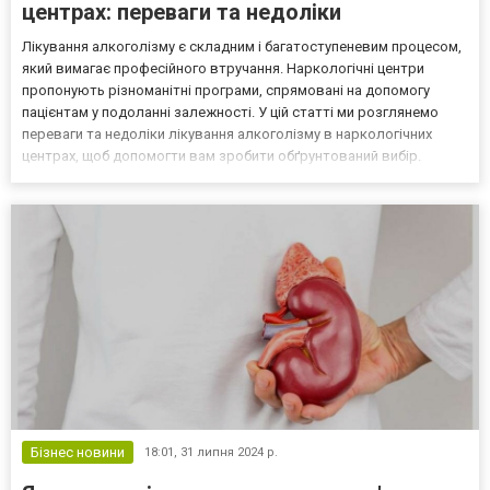
центрах: переваги та недоліки
Лікування алкоголізму є складним і багатоступеневим процесом,
який вимагає професійного втручання. Наркологічні центри
пропонують різноманітні програми, спрямовані на допомогу
пацієнтам у подоланні залежності. У цій статті ми розглянемо
переваги та недоліки лікування алкоголізму в наркологічних
центрах, щоб допомогти вам зробити обґрунтований вибір.
Переваги лікування в наркологічних центрах Постійний медичний
нагляд Однією з головних переваг лікування в н...
Бізнес новини
18:01,
31 липня 2024 р.