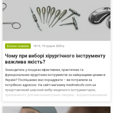
Бізнес новини
18:15,
19 грудня 2023 р.
Чому при виборі хірургічного інструменту
важлива якість?
Знаходитесь у пошуках ефективних, практичних та
функціональних хірургічних інструментів за найкращими цінами в
Україні? Поспішаємо вас порадувати – ви потрапили за
потрібною адресою. На сайті магазину medmelochi.com.ua
представлений широкий вибір медичного інструментарію,
призначеного для виконання різних завдань - від малоінвазивних
процедур до нейрохірургії та стоматології. Якісний хірургічний
інструмент ви можете замовити на сайті за дуже привабливими
ц...