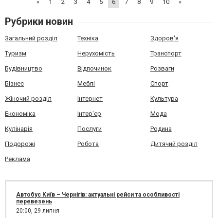
«
1
2
3
4
5
6
7
8
9
10
»
Рубрики новин
Загальний розділ
Техніка
Здоров'я
Туризм
Нерухомість
Транспорт
Будівництво
Відпочинок
Розваги
Бізнес
Меблі
Спорт
Жіночий розділ
Інтернет
Культура
Економіка
Інтер'єр
Мода
Кулінарія
Послуги
Родина
Подорожі
Робота
Дитячий розділ
Реклама
Автобус Київ – Чернігів: актуальні рейси та особливості
перевезень
20:00,
29 липня