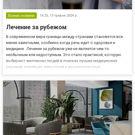
Бізнес новини
16:25,
13 травня 2024 р.
Лечение за рубежом
В современном мире границы между странами становятся все
менее заметными, особенно когда речь идет о здоровье и
медицине. Лечение за рубежом уже не является чем-то
необычным или недоступным. Это стало практикой, которую
выбирают миллионы людей в поисках лучших медицинских
решений, новейших технологий и высококлассных
специалистов. Когда речь заходит о лечении за рубежом, Experts
Medical становится надежным партнером, поддерживая на
каждом шагу пути к здо...