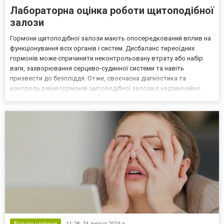
Лабораторна оцінка роботи щитоподібної
залози
Гормони щитоподібної залози мають опосередкований вплив на
функціонування всіх органів і систем. Дисбаланс тиреоїдних
гормонів може спричинити неконтрольовану втрату або набір
ваги, захворювання серцево-судинної системи та навіть
призвести до безпліддя. Отже, своєчасна діагностика та
контроль рівня гормонів щитоподібної залози є надзвичайно
важливими. У мережі сучасних лабораторій INVIVO.ua ви можете
водночас оцінити декілька показників щитоподібної залози...
Бізнес новини
11:28,
24 липня 2024 р.