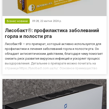
Бізнес новини
09:28,
22 квітня 2024 р.
Лисобакт®: профилактика заболеваний
горла и полости рта
Лисобакт® — это препарат, который активно используется для
профилактики и лечения заболеваний горла и полости рта. Он
обладает антисептическим действием, благодаря чему помогает
снизить риск развития вирусных инфекций и ускоряет процесс
выздоровления. Детальнее о препарате можно почитать на
странице https://lysobact.com.ua/ru/. Основное преимущество
заключается в его универсальности и безопасности для
различных возрастных групп. Препарат помогает уменьшить...